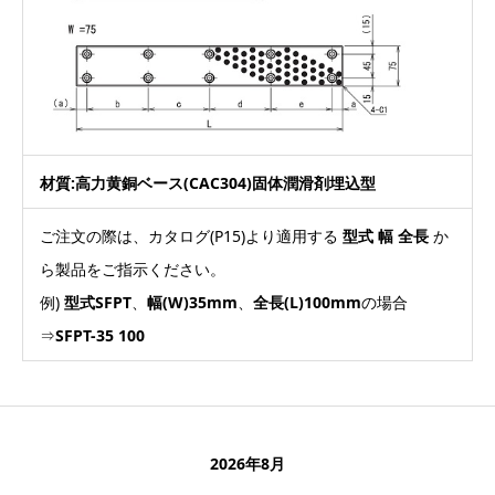
材質:高力黄銅ベース(CAC304)固体潤滑剤埋込型
ご注文の際は、カタログ(P15)より適用する
型式 幅 全長
か
ら製品をご指示ください。
例)
型式SFPT
、
幅(W)35mm
、
全長(L)100mm
の場合
⇒
SFPT-35 100
2026年8月