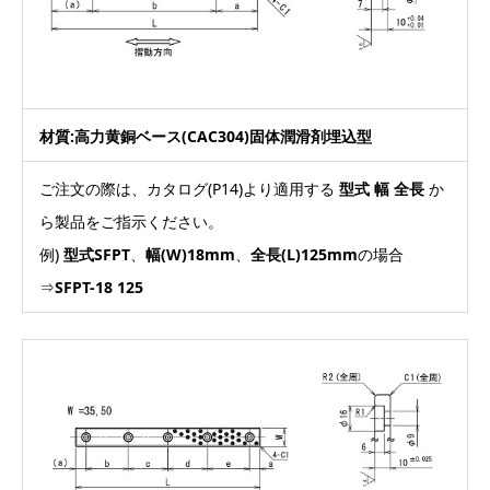
材質:高力黄銅ベース(CAC304)固体潤滑剤埋込型
ご注文の際は、カタログ(P14)より適用する
型式 幅 全長
か
ら製品をご指示ください。
例)
型式SFPT
、
幅(W)18mm
、
全長(L)125mm
の場合
⇒
SFPT-18 125